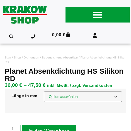
0,00
€
Start
/
Shop
/
Dichtungen
/
Bodendichtung Absenkbar
/ Planet Absenkdichtung HS Silikon
RD
Planet Absenkdichtung HS Silikon
RD
36,00
€
–
47,50
€
inkl. MwSt. / zzgl. Versandkosten
Länge in mm
In den Warenkorb