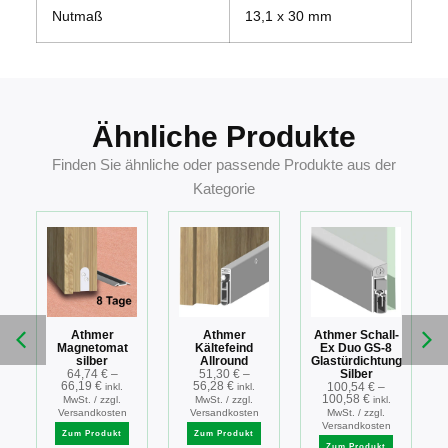
Nutmaß
13,1 x 30 mm
Ähnliche Produkte
Finden Sie ähnliche oder passende Produkte aus der
Kategorie
-
Athmer
Athmer
Athmer Schall-
Magnetomat
Kältefeind
Ex Duo GS-8
silber
Allround
Glastürdichtung
64,74
€
–
51,30
€
–
Silber
66,19
€
56,28
€
100,54
€
–
inkl.
inkl.
100,58
€
MwSt. / zzgl.
MwSt. / zzgl.
inkl.
Versandkosten
Versandkosten
MwSt. / zzgl.
Versandkosten
Zum Produkt
Zum Produkt
Zum Produkt