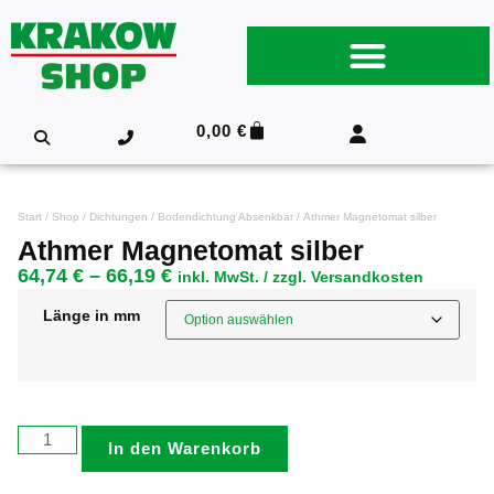
0,00
€
Start
/
Shop
/
Dichtungen
/
Bodendichtung Absenkbar
/ Athmer Magnetomat silber
Athmer Magnetomat silber
64,74
€
–
66,19
€
inkl. MwSt. / zzgl. Versandkosten
Länge in mm
In den Warenkorb