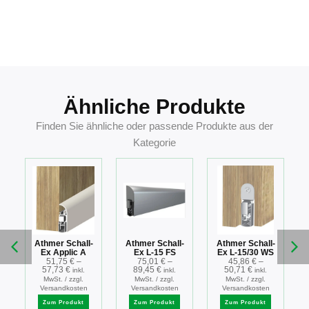
Ähnliche Produkte
Finden Sie ähnliche oder passende Produkte aus der
Kategorie
-
Athmer Schall-
Athmer Schall-
Athmer Schall-
Ex Applic A
Ex L-15 FS
Ex L-15/30 WS
g
51,75
€
–
75,01
€
–
45,86
€
–
57,73
€
89,45
€
50,71
€
inkl.
inkl.
inkl.
MwSt. / zzgl.
MwSt. / zzgl.
MwSt. / zzgl.
Versandkosten
Versandkosten
Versandkosten
Zum Produkt
Zum Produkt
Zum Produkt