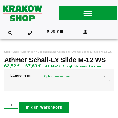
0,00
€
Start
/
Shop
/
Dichtungen
/
Bodendichtung Absenkbar
/ Athmer Schall-Ex Slide M-12 WS
Athmer Schall-Ex Slide M-12 WS
62,52
€
–
67,63
€
inkl. MwSt. / zzgl. Versandkosten
Länge in mm
In den Warenkorb