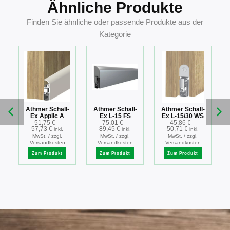
Ähnliche Produkte
Finden Sie ähnliche oder passende Produkte aus der
Kategorie
-
Athmer Schall-
Athmer Schall-
Athmer Schall-
Ex Applic A
Ex L-15 FS
Ex L-15/30 WS
g
51,75
€
–
75,01
€
–
45,86
€
–
57,73
€
89,45
€
50,71
€
inkl.
inkl.
inkl.
MwSt. / zzgl.
MwSt. / zzgl.
MwSt. / zzgl.
Versandkosten
Versandkosten
Versandkosten
Zum Produkt
Zum Produkt
Zum Produkt