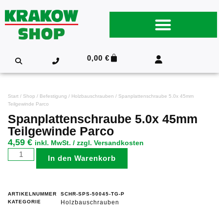
0,00
€
Start
/
Shop
/
Befestigung
/
Holzbauschrauben
/ Spanplattenschraube 5.0x 45mm
Teilgewinde Parco
Spanplattenschraube 5.0x 45mm
Teilgewinde Parco
4,59
€
inkl. MwSt. / zzgl. Versandkosten
In den Warenkorb
ARTIKELNUMMER
SCHR-SPS-50045-TG-P
KATEGORIE
Holzbauschrauben