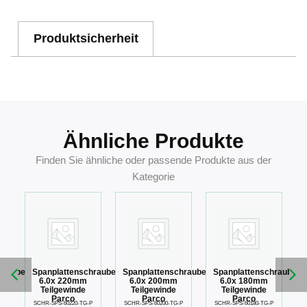
Produktsicherheit
Ähnliche Produkte
Finden Sie ähnliche oder passende Produkte aus der
Kategorie
hraube
Spanplattenschraube
Spanplattenschraube
Spanplattenschraube
6.0x 220mm
6.0x 200mm
6.0x 180mm
Teilgewinde
Teilgewinde
Teilgewinde
Parco
Parco
Parco
P
SCHR-SPS-60220-TG-P
SCHR-SPS-60200-TG-P
SCHR-SPS-60180-TG-P