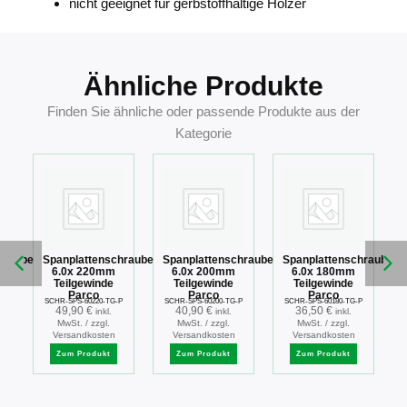
nicht geeignet für gerbstoffhaltige Hölzer
Ähnliche Produkte
Finden Sie ähnliche oder passende Produkte aus der
Kategorie
hraube
Spanplattenschraube
Spanplattenschraube
Spanplattenschraube
6.0x 220mm
6.0x 200mm
6.0x 180mm
Teilgewinde
Teilgewinde
Teilgewinde
Parco
Parco
Parco
P
SCHR-SPS-60220-TG-P
SCHR-SPS-60200-TG-P
SCHR-SPS-60180-TG-P
49,90
€
40,90
€
36,50
€
inkl.
inkl.
inkl.
MwSt. / zzgl.
MwSt. / zzgl.
MwSt. / zzgl.
Versandkosten
Versandkosten
Versandkosten
Zum Produkt
Zum Produkt
Zum Produkt