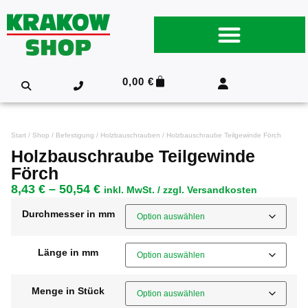
0,00
€
Start
/
Shop
/
Befestigung
/
Holzbauschrauben
/ Holzbauschraube Teilgewinde Förch
Holzbauschraube Teilgewinde
Förch
8,43
€
–
50,54
€
inkl. MwSt. / zzgl. Versandkosten
Durchmesser in mm
Länge in mm
Menge in Stück