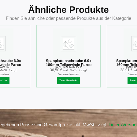
Ähnliche Produkte
Finden Sie ähnliche oder passende Produkte aus der Kategorie
chraube 6.0x
Spanplattenschraube 6.0x
Spanplatten
winde Parco
180mm Teilgewinde Parco
160mm Teil
0200-TG-P
SCHR-SPS-60180-TG-P
SCHR-SPS
36,50
€
28,91
€
 MwSt. / zzgl.
inkl. MwSt. / zzgl.
in
kosten
Versandkosten
Versa
odukt
Zum Produkt
Zum 
gegebenen Preise sind Gesamtpreise inkl. MwSt., zzgl.
Liefer-/Versa