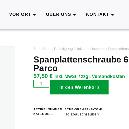
VOR ORT
ÜBER UNS
KONTAKT
Start
/
Shop
/
Befestigung
/
Holzbauschrauben
/ Spanplatten
Spanplattenschraube 6
Parco
57,50
€
inkl. MwSt. / zzgl. Versandkosten
In den Warenkorb
ARTIKELNUMMER
SCHR-SPS-60240-TG-P
KATEGORIE
Holzbauschrauben