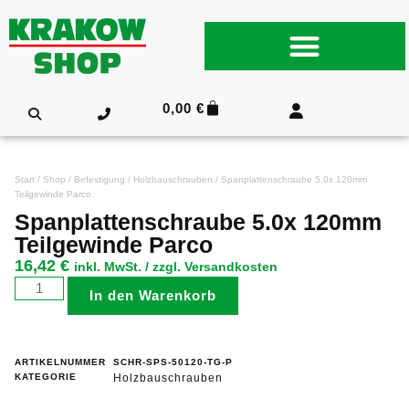
0,00
€
Start
/
Shop
/
Befestigung
/
Holzbauschrauben
/ Spanplattenschraube 5.0x 120mm
Teilgewinde Parco
Spanplattenschraube 5.0x 120mm
Teilgewinde Parco
16,42
€
inkl. MwSt. / zzgl. Versandkosten
In den Warenkorb
ARTIKELNUMMER
SCHR-SPS-50120-TG-P
KATEGORIE
Holzbauschrauben