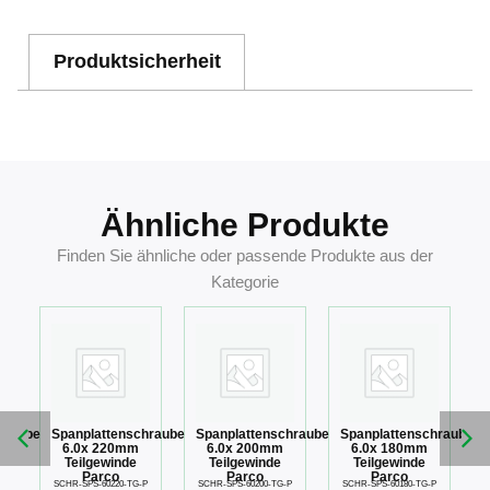
Produktsicherheit
Ähnliche Produkte
Finden Sie ähnliche oder passende Produkte aus der
Kategorie
hraube
Spanplattenschraube
Spanplattenschraube
Spanplattenschraube
6.0x 220mm
6.0x 200mm
6.0x 180mm
Teilgewinde
Teilgewinde
Teilgewinde
Parco
Parco
Parco
P
SCHR-SPS-60220-TG-P
SCHR-SPS-60200-TG-P
SCHR-SPS-60180-TG-P