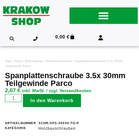
0,00
€
Start
/
Shop
/
Befestigung
/
Holzbauschrauben
/ Spanplattenschraube 3.5x 30mm
Teilgewinde Parco
Spanplattenschraube 3.5x 30mm
Teilgewinde Parco
2,07
€
inkl. MwSt. / zzgl. Versandkosten
In den Warenkorb
ARTIKELNUMMER
SCHR-SPS-35030-TG-P
KATEGORIE
Holzbauschrauben