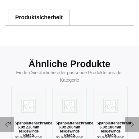
Produktsicherheit
Ähnliche Produkte
Finden Sie ähnliche oder passende Produkte aus der
Kategorie
hraube
Spanplattenschraube
Spanplattenschraube
Spanplattenschraube
6.0x 220mm
6.0x 200mm
6.0x 180mm
Teilgewinde
Teilgewinde
Teilgewinde
Parco
Parco
Parco
P
SCHR-SPS-60220-TG-P
SCHR-SPS-60200-TG-P
SCHR-SPS-60180-TG-P