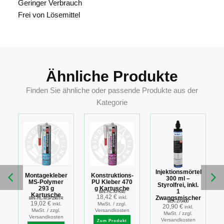
Geringer Verbrauch
Frei von Lösemittel
Ähnliche Produkte
Finden Sie ähnliche oder passende Produkte aus der
Kategorie
l
Injektionsmörtel
Montagekleber
Konstruktions-
r
300 ml –
MS-Polymer
PU Kleber 470
Styrolfrei, inkl.
293 g
g Kartusche
1
BIN-HL-KPK40
Kartusche
18,42
€
inkl.
Zwangsmischer
BIN-HL-MSP290TR
BEK-270400
19,02
€
inkl.
MwSt. / zzgl.
20,90
€
inkl.
MwSt. / zzgl.
Versandkosten
MwSt. / zzgl.
Versandkosten
Versandkosten
Zum Produkt