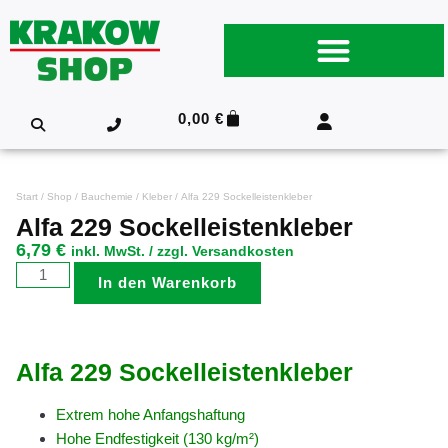
0,00
€
Start
/
Shop
/
Bauchemie
/
Kleber
/ Alfa 229 Sockelleistenkleber
Alfa 229 Sockelleistenkleber
6,79
€
inkl. MwSt. / zzgl. Versandkosten
In den Warenkorb
Alfa 229 Sockelleistenkleber
Extrem hohe Anfangshaftung
Hohe Endfestigkeit (130 kg/m²)