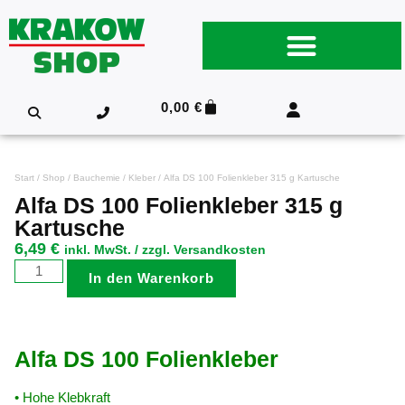
0,00
€
Start
/
Shop
/
Bauchemie
/
Kleber
/ Alfa DS 100 Folienkleber 315 g Kartusche
Alfa DS 100 Folienkleber 315 g
Kartusche
6,49
€
inkl. MwSt. / zzgl. Versandkosten
In den Warenkorb
Alfa DS 100 Folienkleber
• Hohe Klebkraft