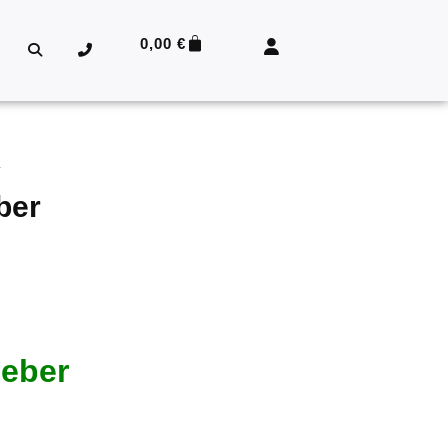
0,00
€
r
ber
leber