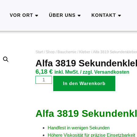
VOR ORT
ÜBER UNS
KONTAKT
Start
/
Shop
/
Bauchemie
/
Kleber
/ Alfa 3819 Sekundenklebe
Alfa 3819 Sekundenkle
6,18
€
inkl. MwSt. / zzgl. Versandkosten
In den Warenkorb
Alfa 3819 Sekundenk
Handfest in wenigen Sekunden
Höhere Viskosität für präzise Einsetzbarkeit