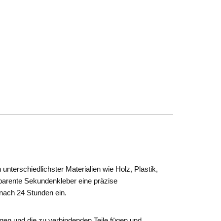
unterschiedlichster Materialien wie Holz, Plastik,
sparente Sekundenkleber eine präzise
a nach 24 Stunden ein.
agen und die zu verbindenden Teile fügen und