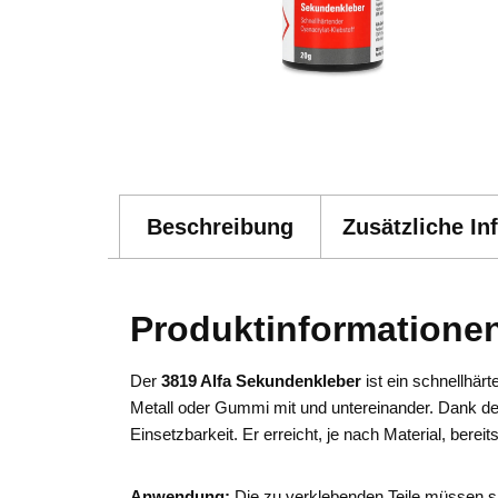
Beschreibung
Zusätzliche In
Produktinformatione
Der
3819 Alfa Sekundenkleber
ist ein schnellhär
Metall oder Gummi mit und untereinander. Dank der
Einsetzbarkeit. Er erreicht, je nach Material, bere
Anwendung:
Die zu verklebenden Teile müssen sau