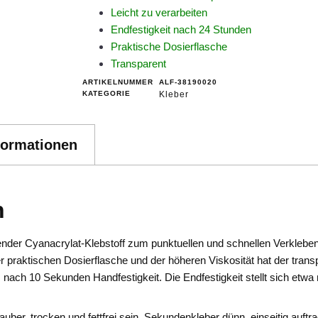
Leicht zu verarbeiten
Endfestigkeit nach 24 Stunden
Praktische Dosierflasche
Transparent
ARTIKELNUMMER
ALF-38190020
KATEGORIE
Kleber
formationen
n
tender Cyanacrylat-Klebstoff zum punktuellen und schnellen Verkleben 
 praktischen Dosierflasche und der höheren Viskosität hat der tran
its nach 10 Sekunden Handfestigkeit. Die Endfestigkeit stellt sich etw
ber, trocken und fettfrei sein. Sekundenkleber dünn, einseitig auftr