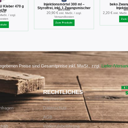
Injektionsmörtel 300 ml –
beko Zwang
U Kleber 470 g
Styrolfrei, inkl. 1 Zwangsmischer
Injekti
sche
BEK-270400
BEK
KPK40
20,90
€
2,20
€
inkl. MwSt. / zzgl.
inkl. MwSt.
 MwSt. / zzgl.
Versandkosten
kosten
Zum 
Zum Produkt
odukt
gegebenen Preise sind Gesamtpreise inkl. MwSt., zzgl.
Liefer-/Versa
RECHTLICHES
Impressum
nfragen
Datenschutz
AGB
häft
Widerrufsbelehrung