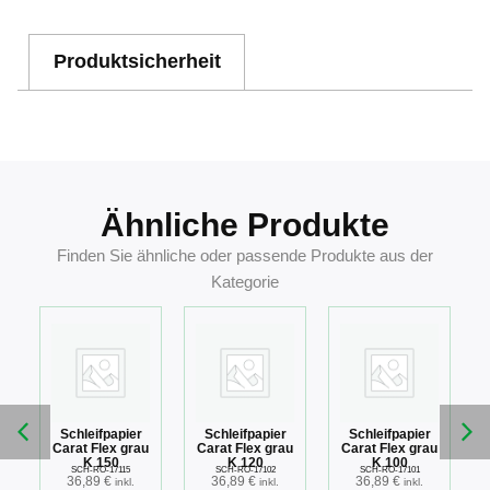
Produktsicherheit
Ähnliche Produkte
Finden Sie ähnliche oder passende Produkte aus der
Kategorie
Schleifpapier
Schleifpapier
Schleifpapier
u
Carat Flex grau
Carat Flex grau
Carat Flex grau
K 150
K 120
K 100
SCH-RO-17115
SCH-RO-17102
SCH-RO-17101
36,89
€
36,89
€
36,89
€
inkl.
inkl.
inkl.