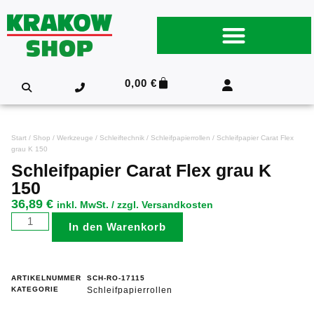
0,00
€
Start
/
Shop
/
Werkzeuge
/
Schleiftechnik
/
Schleifpapierrollen
/ Schleifpapier Carat Flex
grau K 150
Schleifpapier Carat Flex grau K
150
36,89
€
inkl. MwSt. / zzgl. Versandkosten
In den Warenkorb
ARTIKELNUMMER
SCH-RO-17115
KATEGORIE
Schleifpapierrollen