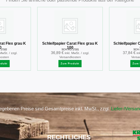
rat Flex grau K
Schleifpapier Carat Flex grau K
Schleifpapier 
0
100
17102
SCH-RO-17101
SCH-
36,89
€
37,84
€
 MwSt. / zzgl.
inkl. MwSt. / zzgl.
in
kosten
Versandkosten
Versa
odukt
Zum Produkt
Zum 
gegebenen Preise sind Gesamtpreise inkl. MwSt., zzgl.
Liefer-/Versa
RECHTLICHES