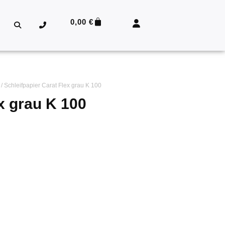
0,00
€
/ Schleifpapier Carat Flex grau K 100
x grau K 100