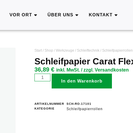
VOR ORT
ÜBER UNS
KONTAKT
Start
/
Shop
/
Werkzeuge
/
Schleiftechnik
/
Schleifpapierrollen
Schleifpapier Carat Fle
36,89
€
inkl. MwSt. / zzgl. Versandkosten
In den Warenkorb
ARTIKELNUMMER
SCH-RO-17101
KATEGORIE
Schleifpapierrollen