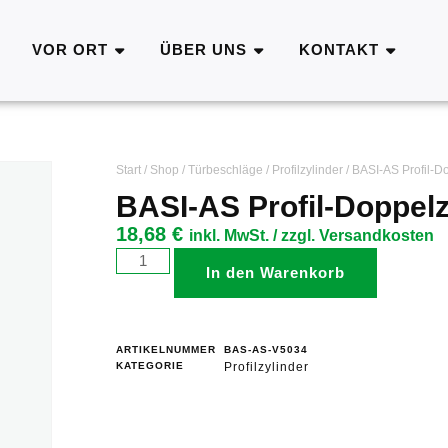
VOR ORT
ÜBER UNS
KONTAKT
Start
/
Shop
/
Türbeschläge
/
Profilzylinder
/ BASI-AS Profil-Do
BASI-AS Profil-Doppelz
18,68
€
inkl. MwSt. / zzgl. Versandkosten
In den Warenkorb
ARTIKELNUMMER
BAS-AS-V5034
KATEGORIE
Profilzylinder