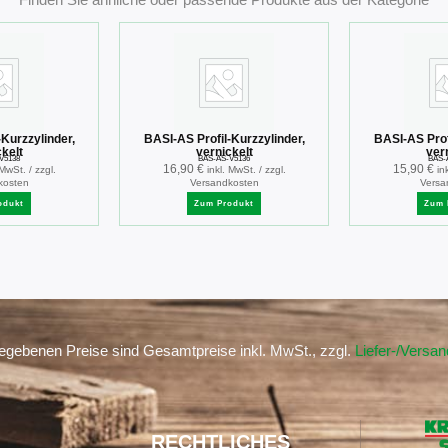
Kurzzylinder,
BASI-AS Profil-Kurzzylinder,
BASI-AS Prof
kelt
vernickelt
ver
V5138
BAS-AS-V5136
BAS-
16,90
€
15,90
€
 MwSt. / zzgl.
inkl. MwSt. / zzgl.
in
kosten
Versandkosten
Versa
odukt
Zum Produkt
Zum 
gegebenen Preise sind Gesamtpreise inkl. MwSt., zzgl.
Liefer-/Versa
RECHTLICHES