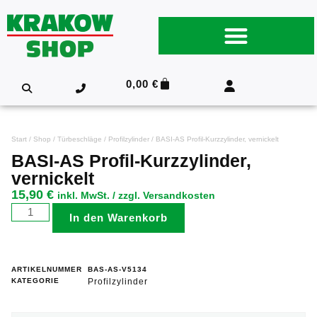
0,00
€
Start
/
Shop
/
Türbeschläge
/
Profilzylinder
/ BASI-AS Profil-Kurzzylinder, vernickelt
BASI-AS Profil-Kurzzylinder,
vernickelt
15,90
€
inkl. MwSt. / zzgl. Versandkosten
In den Warenkorb
ARTIKELNUMMER
BAS-AS-V5134
KATEGORIE
Profilzylinder