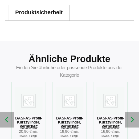
Produktsicherheit
Ähnliche Produkte
Finden Sie ähnliche oder passende Produkte aus der
Kategorie
-
BASI-AS Profil-
BASI-AS Profil-
BASI-AS Profil-
Kurzzylinder,
Kurzzylinder,
Kurzzylinder,
vernickelt
vernickelt
vernickelt
BAS-AS-V5160
BAS-AS-V5138
BAS-AS-V5136
20,90
€
19,90
€
16,90
€
inkl.
inkl.
inkl.
MwSt. / zzgl.
MwSt. / zzgl.
MwSt. / zzgl.