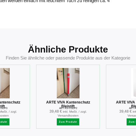
tten werden einfach mit feuchtem Tuch zu reinigen ca. 4
Ähnliche Produkte
Finden Sie ähnliche oder passende Produkte aus der Kategorie
antenschutz
ARTE VIVA Kantenschutz
ARTE VIVA 
tift
Bleistift
Ble
CGDP3
ART-KS-CGDP2
ART-
39,48
€
39,48
€
 MwSt. / zzgl.
inkl. MwSt. / zzgl.
in
kosten
Versandkosten
Versa
odukt
Zum Produkt
Zum 