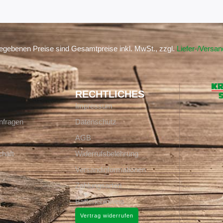
gegebenen Preise sind Gesamtpreise inkl. MwSt., zzgl.
Liefer-/Versa
RECHTLICHES
Impressum
nfragen
Datenschutz
AGB
häft
Widerrufsbelehrung
Versandinformationen
Zahlungsarten
Batteriehinweis
Vertrag widerrufen