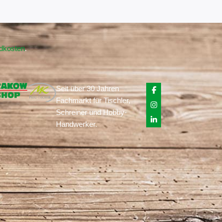
ndkosten
.
Seit über 30 Jahren
Fachmarkt für Tischler,
Schreiner und Hobby-
Handwerker.