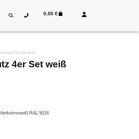
0,00
€
nschutz 4er Set weiß
z 4er Set weiß
 Verkehrsweiß RAL 9016