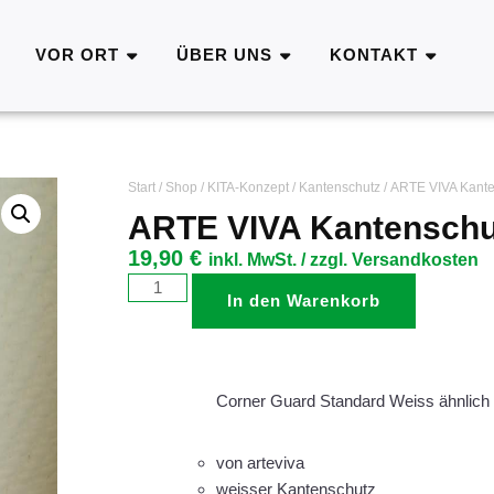
VOR ORT
ÜBER UNS
KONTAKT
Start
/
Shop
/
KITA-Konzept
/
Kantenschutz
/ ARTE VIVA Kante
ARTE VIVA Kantenschut
19,90
€
inkl. MwSt. / zzgl. Versandkosten
In den Warenkorb
Corner Guard Standard Weiss ähnlich
von arteviva
weisser Kantenschutz