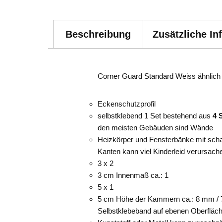
Beschreibung
Zusätzliche In
Corner Guard Standard Weiss ähnlich
Eckenschutzprofil
selbstklebend 1 Set bestehend aus
4 
den meisten Gebäuden sind Wände
Heizkörper und Fensterbänke mit schar
Kanten kann viel Kinderleid verursac
3 x 2
3 cm Innenmaß ca.: 1
5 x 1
5 cm Höhe der Kammern ca.: 8 mm / 7 
Selbstklebeband auf ebenen Oberfläc