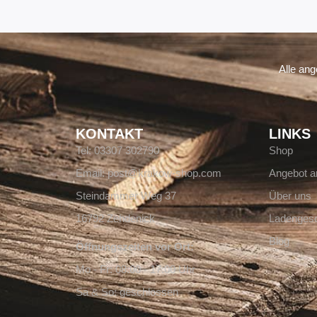
Alle an
KONTAKT
LINKS
Tel: 03307 302790
Shop
Email: post@krakow-shop.com
Angebot a
Steindammer Weg 37
Über uns
16792 Zehdenick
Ladengesc
Blog
Öffnungszeiten vor Ort:
Mo - Fr: 08:00 - 17:00 Uhr
Sa & So: geschlossen