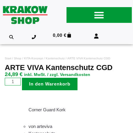
0,00
€
Start
/
Shop
/
KITA-Konzept
/
Kantenschutz
/ ARTE VIVA Kantenschutz CGD
ARTE VIVA Kantenschutz CGD
24,89
€
inkl. MwSt. / zzgl. Versandkosten
In den Warenkorb
Corner Guard Kork
von arteviva