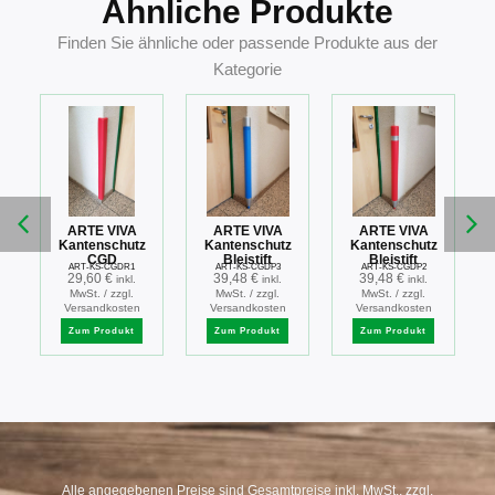
Ähnliche Produkte
Finden Sie ähnliche oder passende Produkte aus der
Kategorie
ARTE VIVA
ARTE VIVA
ARTE VIVA
Kantenschutz
Kantenschutz
Kantenschutz
CGD
Bleistift
Bleistift
ART-KS-CGDR1
ART-KS-CGDP3
ART-KS-CGDP2
29,60
€
39,48
€
39,48
€
inkl.
inkl.
inkl.
MwSt. / zzgl.
MwSt. / zzgl.
MwSt. / zzgl.
Versandkosten
Versandkosten
Versandkosten
Zum Produkt
Zum Produkt
Zum Produkt
Alle angegebenen Preise sind Gesamtpreise inkl. MwSt., zzgl.