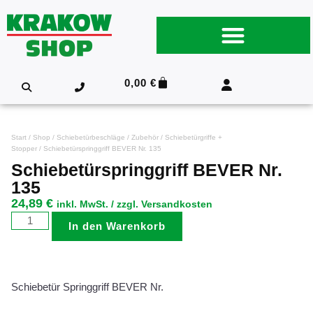
0,00
€
Start
/
Shop
/
Schiebetürbeschläge
/
Zubehör
/
Schiebetürgriffe +
Stopper
/ Schiebetürspringgriff BEVER Nr. 135
Schiebetürspringgriff BEVER Nr.
135
24,89
€
inkl. MwSt. / zzgl. Versandkosten
In den Warenkorb
Schiebetür Springgriff BEVER Nr.