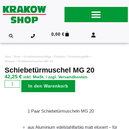
0,00
€
Start
/
Shop
/
Schiebetürbeschläge
/
Zubehör
/
Schiebetürgriffe +
Stopper
/ Schiebetürmuschel MG 20
Schiebetürmuschel MG 20
42,25
€
inkl. MwSt. / zzgl. Versandkosten
In den Warenkorb
1 Paar Schiebetürmuscheln MG 20
aus Aluminium edelstahlfarbig matt eloxiert – für