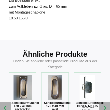
LM Edelstahl effekt
zum Aufkleben auf Glas, D = 65 mm
mit Montageschablone
18.50.165.0
9004715261306
Ähnliche Produkte
Finden Sie ähnliche oder passende Produkte aus der
Kategorie
Schiebetürmuschel
Schiebetürmuschel
Schiebetürspringgriff
f
120 x 40 mm
120 x 40 mm
BEVER Nr. 135
TBE-PZ-06145
rechteckig
oval