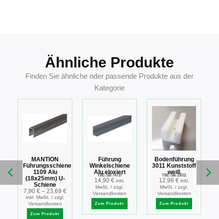
4041518129049
Ähnliche Produkte
Finden Sie ähnliche oder passende Produkte aus der
Kategorie
MANTION
Führung
Bodenführung
g
Führungsschiene
Winkelschiene
3011 Kunststoff
1109 Alu
Alu eloxiert
weiß
TBE-SB-74737
TBE-SB-23011
(18x25mm) U-
14,90
€
12,96
€
inkl.
inkl.
r
Schiene
MwSt. / zzgl.
MwSt. / zzgl.
ene
7,90
€
–
23,69
€
Versandkosten
Versandkosten
inkl. MwSt. / zzgl.
Versandkosten
Zum Produkt
Zum Produkt
.
Zum Produkt