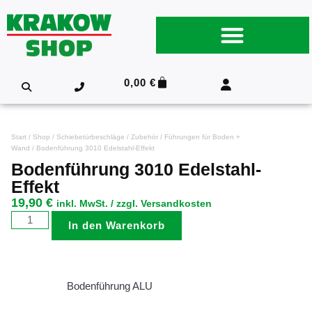
0,00
€
Start
/
Shop
/
Schiebetürbeschläge
/
Zubehör
/
Führungen für Boden +
Wand
/ Bodenführung 3010 Edelstahl-Effekt
Bodenführung 3010 Edelstahl-
Effekt
19,90
€
inkl. MwSt. / zzgl. Versandkosten
In den Warenkorb
Bodenführung ALU