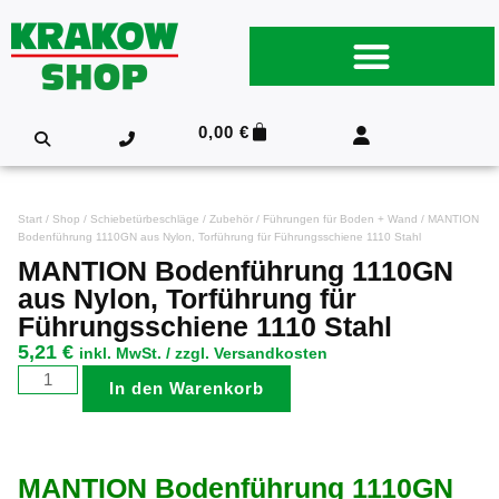
0,00
€
Start
/
Shop
/
Schiebetürbeschläge
/
Zubehör
/
Führungen für Boden + Wand
/ MANTION
Bodenführung 1110GN aus Nylon, Torführung für Führungsschiene 1110 Stahl
MANTION Bodenführung 1110GN
aus Nylon, Torführung für
Führungsschiene 1110 Stahl
5,21
€
inkl. MwSt. / zzgl. Versandkosten
In den Warenkorb
MANTION Bodenführung 1110GN