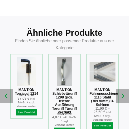
3660720006323
Ähnliche Produkte
Finden Sie ähnliche oder passende Produkte aus der
Kategorie
MANTION
MANTION
MANTION
ufe
Torriegel 1314
Schiebetürgriff
Führungsschiene
TBE-SH-91314
1298 groß,
1110 Stahl
37,69
€
inkl.
ufe
leichte
(30x30mm) U-
MwSt. / zzgl.
Ausführung
Schiene
Versandkosten
Torgriff Türgriff
11,90
€
–
26,50
€
verzinkt
inkl.
Zum Produkt
.
TBE-SH-91298
MwSt. / zzgl.
4,87
€
inkl. MwSt.
Versandkosten
/ zzgl.
Versandkosten
Zum Produkt