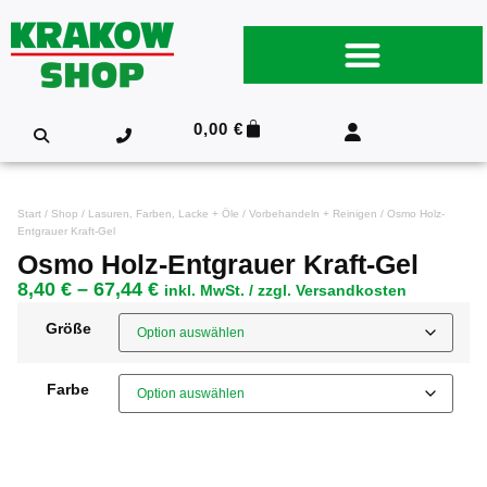
0,00
€
Start
/
Shop
/
Lasuren, Farben, Lacke + Öle
/
Vorbehandeln + Reinigen
/ Osmo Holz-
Entgrauer Kraft-Gel
Osmo Holz-Entgrauer Kraft-Gel
8,40
€
–
67,44
€
inkl. MwSt. / zzgl. Versandkosten
Größe
Farbe