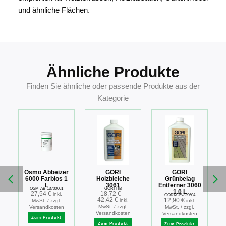
und ähnliche Flächen.
Ähnliche Produkte
Finden Sie ähnliche oder passende Produkte aus der
Kategorie
Osmo Abbeizer
GORI
GORI
n
6000 Farblos 1
Holzbleiche
Grünbelag
L
3061
Entferner 3060
OSM-AB-13700001
GORI-HB
1.0 L
27,54
€
18,72
€
–
.
inkl.
GORI-GE-329604
42,42
€
12,90
€
inkl.
MwSt. / zzgl.
inkl.
MwSt. / zzgl.
Versandkosten
MwSt. / zzgl.
Versandkosten
Versandkosten
Zum Produkt
Zum Produkt
Zum Produkt