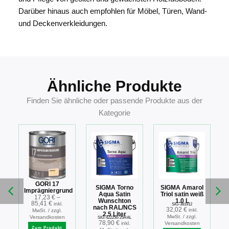
Darüber hinaus auch empfohlen für Möbel, Türen, Wand-
und Deckenverkleidungen.
Ähnliche Produkte
Finden Sie ähnliche oder passende Produkte aus der
Kategorie
GORI 17
SIGMA Torno
SIGMA Amarol
Imprägniergrund
Aqua Satin
Triol satin weiß
17,23
€
–
Wunschton
1.0 L
85,41
€
inkl.
SIG-381912
nach RAL/NCS
32,02
€
inkl.
MwSt. / zzgl.
2.5 Liter
MwSt. / zzgl.
Versandkosten
SIG-422250-25RAL
78,90
€
inkl.
Versandkosten
Zum Produkt