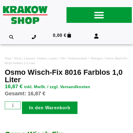
0,00
€
Start
/
Shop
/
Lasuren, Farben, Lacke + Öle
/
Vorbehandeln + Reinigen
/ Osmo Wisch-Fix
8016 Farblos 1,0 Liter
Osmo Wisch-Fix 8016 Farblos 1,0
Liter
16,87
€
inkl. MwSt. / zzgl. Versandkosten
Gesamt:
16,87
€
In den Warenkorb