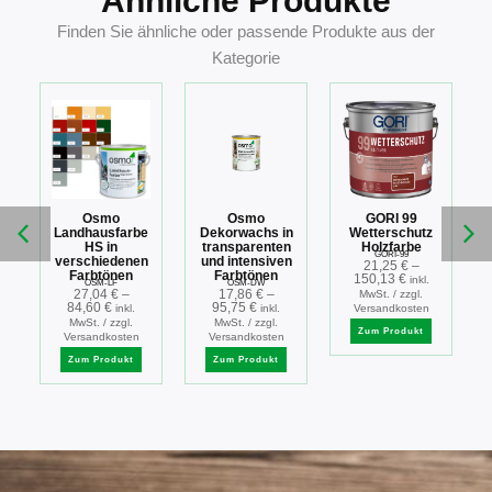
Ähnliche Produkte
Finden Sie ähnliche oder passende Produkte aus der
Kategorie
a
Osmo
Osmo
GORI 99
Landhausfarbe
Dekorwachs in
Wetterschutz
HS in
transparenten
Holzfarbe
GORI-99
verschiedenen
und intensiven
21,25
€
–
Farbtönen
Farbtönen
150,13
€
inkl.
OSM-LF
OSM-DW
27,04
€
–
17,86
€
–
MwSt. / zzgl.
84,60
€
95,75
€
inkl.
inkl.
Versandkosten
MwSt. / zzgl.
MwSt. / zzgl.
Zum Produkt
Versandkosten
Versandkosten
Zum Produkt
Zum Produkt