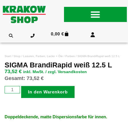
0,00
€
Start
/
Shop
/
Lasuren, Farben, Lacke + Öle
/
Farben
/ SIGMA BrandiRapid weiß 12.5 L
SIGMA BrandiRapid weiß 12.5 L
73,52
€
inkl. MwSt. / zzgl. Versandkosten
Gesamt:
73,52
€
In den Warenkorb
Doppeldeckende, matte Dispersionsfarbe für innen.