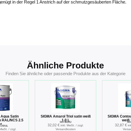
genügt in der Regel 1 Anstrich auf der schmutzgesäuberten Fläche.
Ähnliche Produkte
Finden Sie ähnliche oder passende Produkte aus der Kategorie
 Aqua Satin
SIGMA Amarol Triol satin weiß
SIGMA Contou
h RAL/NCS 2.5
1.0 L
weiß 
SIG-381912
SIG
er
32,02
€
32,87
€
inkl. MwSt. / zzgl.
in
0-25RAL
 MwSt. / zzgl.
Versandkosten
Versa