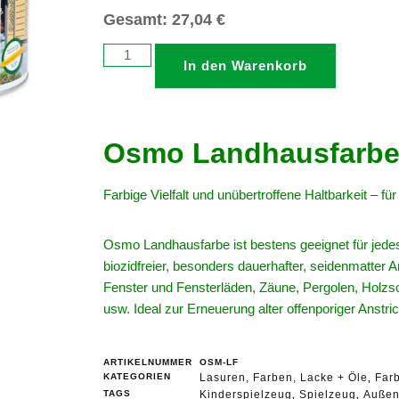
Gesamt:
27,04
€
In den Warenkorb
Osmo Landhausfarbe
Farbige Vielfalt und unübertroffene Haltbarkeit – fü
Osmo Landhausfarbe ist bestens geeignet für jede
biozidfreier, besonders dauerhafter, seidenmatter 
Fenster und Fensterläden, Zäune, Pergolen, Holzs
usw. Ideal zur Erneuerung alter offenporiger Anstri
ARTIKELNUMMER
OSM-LF
KATEGORIEN
Lasuren, Farben, Lacke + Öle
Far
,
TAGS
Kinderspielzeug
Spielzeug
Außen
,
,