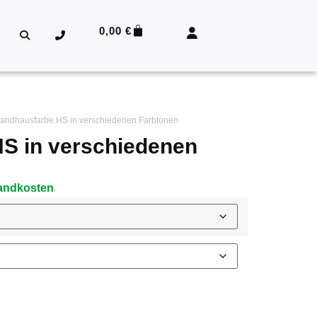
0,00
€
andhausfarbe HS in verschiedenen Farbtönen
S in verschiedenen
rsandkosten