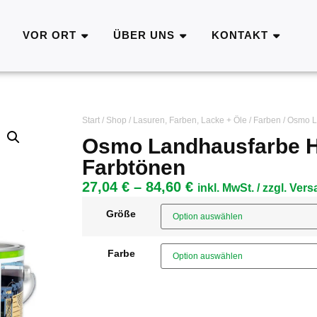
VOR ORT
ÜBER UNS
KONTAKT
Start
/
Shop
/
Lasuren, Farben, Lacke + Öle
/
Farben
/ Osmo L
Osmo Landhausfarbe H
Farbtönen
27,04
€
–
84,60
€
inkl. MwSt. / zzgl. Ve
Größe
Farbe