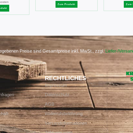
kosten
Zum Produkt
Zum 
odukt
gegebenen Preise sind Gesamtpreise inkl. MwSt., zzgl.
Liefer-/Versa
RECHTLICHES
Impressum
nfragen
Datenschutz
AGB
häft
Widerrufsbelehrung
Versandinformationen
Zahlungsarten