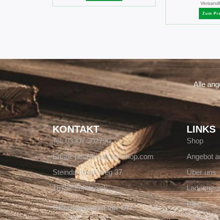
Versand
Zum Pr
Alle an
KONTAKT
LINKS
Tel: 03307 302790
Shop
Email: post@krakow-shop.com
Angebot a
Steindammer Weg 37
Über uns
16792 Zehdenick
Ladengesc
Blog
Öffnungszeiten vor Ort: