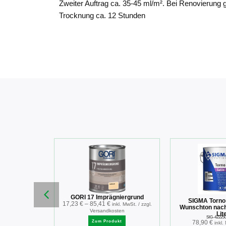
Zweiter Auftrag ca. 35-45 ml/m². Bei Renovierung 
Trocknung ca. 12 Stunden
r Weiß 2.5 L
GORI 17 Imprägniergrund
SIGMA Torno
164
17,23
€
–
85,41
€
inkl. MwSt. / zzgl.
St. / zzgl.
Wunschton nac
Versandkosten
sten
Lit
SIG-42225
Zum Produkt
78,90
€
inkl.
ukt