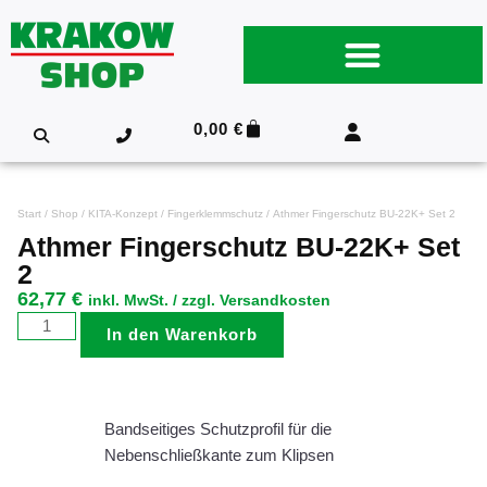
0,00
€
Start
/
Shop
/
KITA-Konzept
/
Fingerklemmschutz
/ Athmer Fingerschutz BU-22K+ Set 2
Athmer Fingerschutz BU-22K+ Set
2
62,77
€
inkl. MwSt. / zzgl. Versandkosten
In den Warenkorb
Bandseitiges Schutzprofil für die
Nebenschließkante zum Klipsen