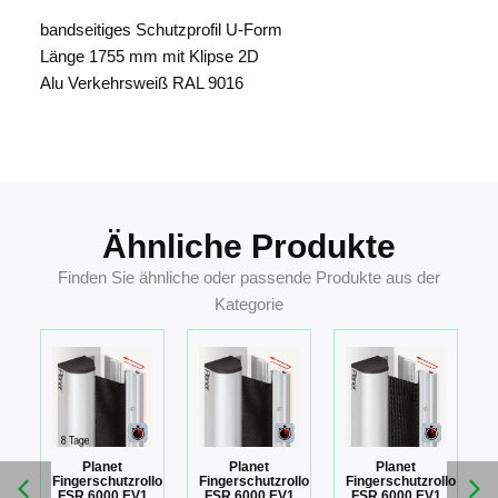
bandseitiges Schutzprofil U-Form
Länge 1755 mm mit Klipse 2D
Alu Verkehrsweiß RAL 9016
4054497155879
Ähnliche Produkte
Finden Sie ähnliche oder passende Produkte aus der
Kategorie
Planet
Planet
Planet
llo
Fingerschutzrollo
Fingerschutzrollo
Fingerschutzrollo
FSR 6000 EV1
FSR 6000 EV1
FSR 6000 EV1