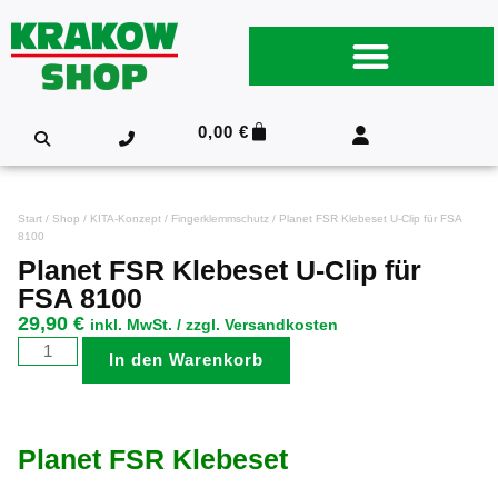
0,00
€
Start
/
Shop
/
KITA-Konzept
/
Fingerklemmschutz
/ Planet FSR Klebeset U-Clip für FSA
8100
Planet FSR Klebeset U-Clip für
FSA 8100
29,90
€
inkl. MwSt. / zzgl. Versandkosten
In den Warenkorb
Planet FSR Klebeset