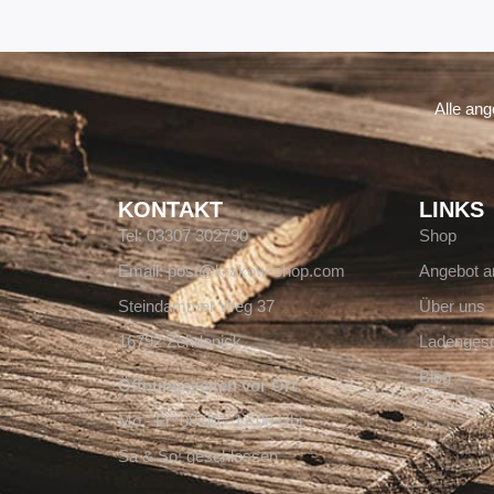
Alle an
KONTAKT
LINKS
Tel: 03307 302790
Shop
Email: post@krakow-shop.com
Angebot a
Steindammer Weg 37
Über uns
16792 Zehdenick
Ladengesc
Blog
Öffnungszeiten vor Ort:
Mo - Fr: 08:00 - 17:00 Uhr
Sa & So: geschlossen