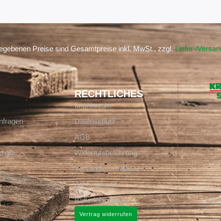
gegebenen Preise sind Gesamtpreise inkl. MwSt., zzgl.
Liefer-/Versa
RECHTLICHES
Impressum
nfragen
Datenschutz
AGB
häft
Widerrufsbelehrung
Versandinformationen
Zahlungsarten
Batteriehinweis
Vertrag widerrufen