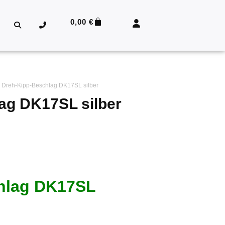
0,00
€
 Dreh-Kipp-Beschlag DK17SL silber
ag DK17SL silber
hlag DK17SL