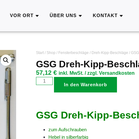
VOR ORT
ÜBER UNS
KONTAKT
Start
/
Shop
/
Fensterbeschläge
/
Dreh-Kipp-Beschläge
/ GSG
GSG Dreh-Kipp-Beschl
57,12
€
inkl. MwSt. / zzgl. Versandkosten
In den Warenkorb
GSG Dreh-Kipp-Besc
zum Aufschrauben
Hebel in silberfarbig