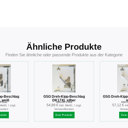
Ähnliche Produkte
Finden Sie ähnliche oder passende Produkte aus der Kategorie
pp-Beschlag
GSG Dreh-Kipp-Beschlag
GSG Dreh-Kipp
 weiß
DK17XL silber
w
17XLws
GSG-DK-17XLsi
GSG-D
54,89
€
57,12
€
 MwSt. / zzgl.
inkl. MwSt. / zzgl.
in
kosten
Versandkosten
Versa
odukt
Zum Produkt
Zum 