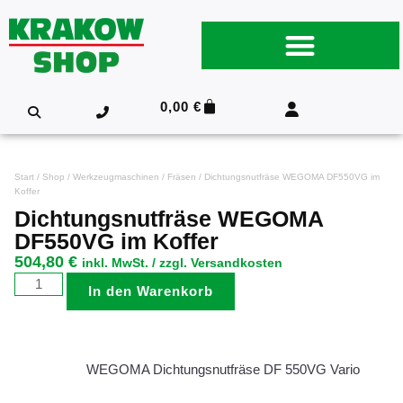
0,00
€
Start
/
Shop
/
Werkzeugmaschinen
/
Fräsen
/ Dichtungsnutfräse WEGOMA DF550VG im
Koffer
Dichtungsnutfräse WEGOMA
DF550VG im Koffer
504,80
€
inkl. MwSt. / zzgl. Versandkosten
In den Warenkorb
WEGOMA Dichtungsnutfräse DF 550VG Vario