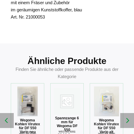
mit einem Fräser und Zubehör
im geräumigen Kunststoffkoffer, blau
Art. Nr. 21000053
8421752106888
Ähnliche Produkte
Finden Sie ähnliche oder passende Produkte aus der
Kategorie
Spannzange 6
Wegoma
Wegoma
mm für
Kohlen Virutex
Kohlen Virutex
Wegoma DF
für DF 550
für DF 550
550
Vario neu
Vario alt
WEG-MA-91911
.
WEG-MA-92361
WEG-MA-84481