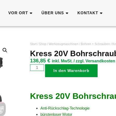
VOR ORT
ÜBER UNS
KONTAKT
Start
/
Shop
/
Werkzeugmaschinen
/
Bohren + Schrauben
/ K
Kress 20V Bohrschrau
136,85
€
inkl. MwSt. / zzgl. Versandkosten
In den Warenkorb
Kress 20V Bohrschr
Anti-Rückschlag-Technologie
bürstenloser Motor