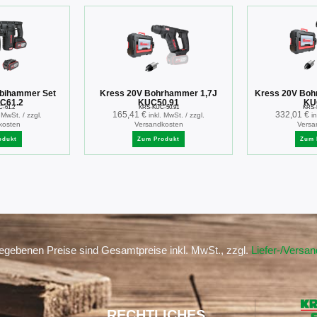
bihammer Set
Kress 20V Bohrhammer 1,7J
Kress 20V Boh
UC61.2
KUC50.91
KU
-61.2
KRS-KUC-50.91
KRS-
165,41
€
332,01
€
. MwSt. / zzgl.
inkl. MwSt. / zzgl.
i
kosten
Versandkosten
Versa
odukt
Zum Produkt
Zum 
gegebenen Preise sind Gesamtpreise inkl. MwSt., zzgl.
Liefer-/Versa
RECHTLICHES