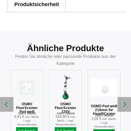
Produktsicherheit
Ähnliche Produkte
Finden Sie ähnliche oder passende Produkte aus der
Kategorie
OSMO
OSMO
OSMO Pad weiß
FloorXcenter
FloorXcenter
218mm für
Pad weiß
220V
HandXCenter
OSM-Z-14000241
OSM-Z-14000240
OSM-Z-14000264
8,91
€
549,90
€
.
inkl. MwSt.
inkl.
2,00
€
inkl. MwSt.
/ zzgl.
MwSt. / zzgl.
/ zzgl.
Versandkosten
Versandkosten
Versandkosten
Zum Produkt
Zum Produkt