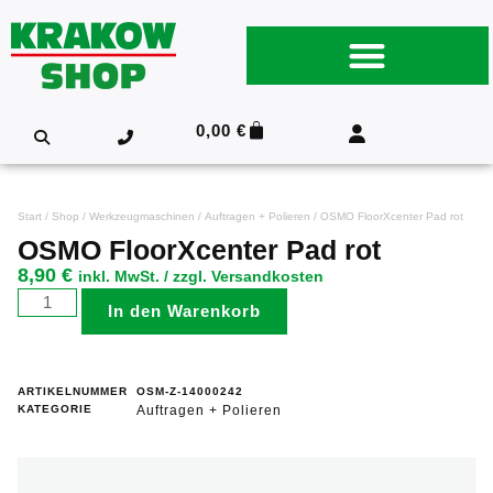
0,00
€
Start
/
Shop
/
Werkzeugmaschinen
/
Auftragen + Polieren
/ OSMO FloorXcenter Pad rot
OSMO FloorXcenter Pad rot
8,90
€
inkl. MwSt. / zzgl. Versandkosten
In den Warenkorb
ARTIKELNUMMER
OSM-Z-14000242
KATEGORIE
Auftragen + Polieren