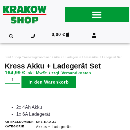
0,00
€
Start
/
Shop
/
Werkzeugmaschinen
/
Akkus + Ladegeräte
/ Kress Akku + Ladegerät Set
Kress Akku + Ladegerät Set
164,99
€
inkl. MwSt. / zzgl. Versandkosten
In den Warenkorb
2x 4Ah Akku
1x 6A Ladegerät
ARTIKELNUMMER
KRS-KAD-21
KATEGORIE
Akkus + Ladegeräte