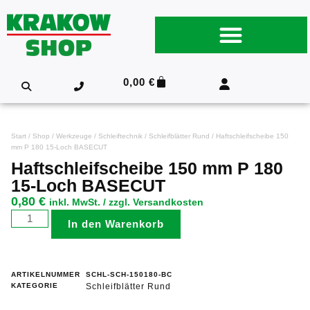
0,00
€
Start
/
Shop
/
Werkzeuge
/
Schleiftechnik
/
Schleifblätter Rund
/ Haftschleifscheibe 150
mm P 180 15-Loch BASECUT
Haftschleifscheibe 150 mm P 180
15-Loch BASECUT
0,80
€
inkl. MwSt. / zzgl. Versandkosten
In den Warenkorb
ARTIKELNUMMER
SCHL-SCH-150180-BC
KATEGORIE
Schleifblätter Rund