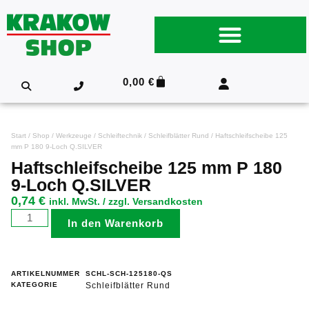
0,00
€
Start
/
Shop
/
Werkzeuge
/
Schleiftechnik
/
Schleifblätter Rund
/ Haftschleifscheibe 125
mm P 180 9-Loch Q.SILVER
Haftschleifscheibe 125 mm P 180
9-Loch Q.SILVER
0,74
€
inkl. MwSt. / zzgl. Versandkosten
In den Warenkorb
ARTIKELNUMMER
SCHL-SCH-125180-QS
KATEGORIE
Schleifblätter Rund