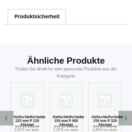
Produktsicherheit
Ähnliche Produkte
Finden Sie ähnliche oder passende Produkte aus der
Kategorie
eibe
Haftschleifscheibe
Haftschleifscheibe
Haftschleifscheibe
0
225 mm P 120
150 mm P 400
150 mm P 320
Abranet
Abranet
Abranet
S
SCHL-SCH-225120-AN
SCHL-SCH-150400-AN
SCHL-SCH-150320-AN
2,50
€
1,29
€
1,29
€
.
inkl. MwSt.
inkl. MwSt.
inkl. MwSt.