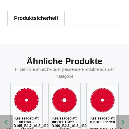
Produktsicherheit
Ähnliche Produkte
Finden Sie ähnliche oder passende Produkte aus der
Kategorie
t
Kreissägeblatt
Kreissägeblatt
Kreissägeblatt
für Holz –
für HPL Platte –
für HPL Platten
–
D165_B1.7_b1.3_d20
D190_B2.6_b1.6_d30
–