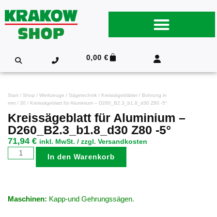
0,00
€
Start
/
Shop
/
Werkzeuge
/
Sägetechnik
/
Kreissägeblätter
/
Bohrung in
mm
/
30
/ Kreissägeblatt für Aluminium – D260_B2.3_b1.8_d30 Z80 -5°
Kreissägeblatt für Aluminium –
D260_B2.3_b1.8_d30 Z80 -5°
71,94
€
inkl. MwSt. / zzgl. Versandkosten
In den Warenkorb
Maschinen:
Kapp-und Gehrungssägen.