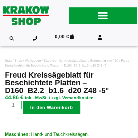
0,00
€
Start
/
Shop
/
Werkzeuge
/
Sägetechnik
/
Kreissägeblätter
/
Bohrung in mm
/
20
/ Freud
Kreissägeblatt für Beschichtete Platten – D160_B2.2_b1.6_d20 Z48 -5°
Freud Kreissägeblatt für
Beschichtete Platten –
D160_B2.2_b1.6_d20 Z48 -5°
44,86
€
inkl. MwSt. / zzgl. Versandkosten
In den Warenkorb
Maschinen:
Hand- und Tauchkreissägen.