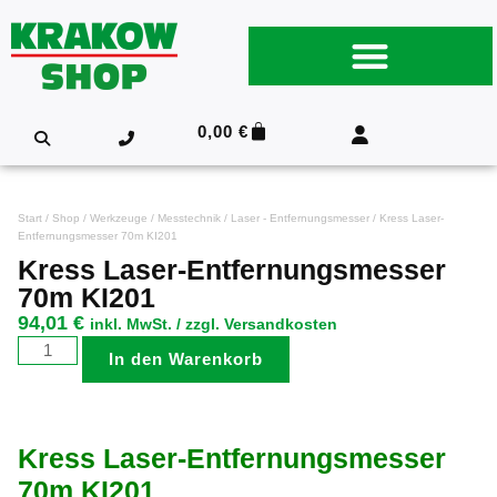
0,00
€
Start
/
Shop
/
Werkzeuge
/
Messtechnik
/
Laser - Entfernungsmesser
/ Kress Laser-
Entfernungsmesser 70m KI201
Kress Laser-Entfernungsmesser
70m KI201
94,01
€
inkl. MwSt. / zzgl. Versandkosten
In den Warenkorb
Kress Laser-Entfernungsmesser
70m KI201