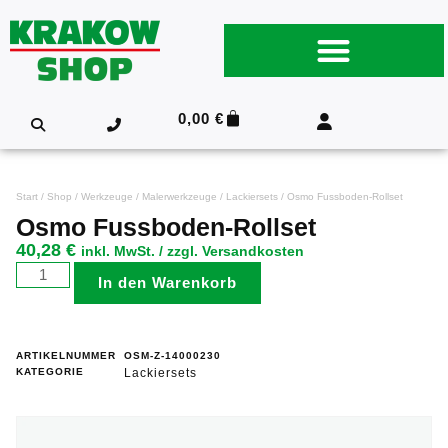
0,00
€
Start
/
Shop
/
Werkzeuge
/
Malerwerkzeuge
/
Lackiersets
/ Osmo Fussboden-Rollset
Osmo Fussboden-Rollset
40,28
€
inkl. MwSt. / zzgl. Versandkosten
In den Warenkorb
ARTIKELNUMMER
OSM-Z-14000230
KATEGORIE
Lackiersets