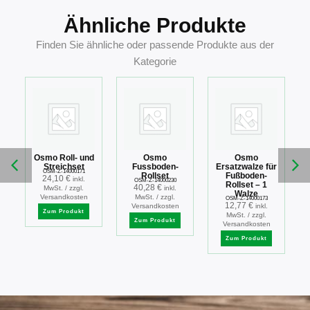
Ähnliche Produkte
Finden Sie ähnliche oder passende Produkte aus der
Kategorie
Osmo Roll- und
Osmo
Osmo
r
Streichset
Fussboden-
Ersatzwalze für
OSM-Z-14000171
Rollset
Fußboden-
24,10
€
inkl.
OSM-Z-14000230
Rollset – 1
40,28
€
MwSt. / zzgl.
inkl.
Walze
Versandkosten
MwSt. / zzgl.
OSM-Z-14000173
12,77
€
Versandkosten
inkl.
Zum Produkt
MwSt. / zzgl.
Zum Produkt
Versandkosten
Zum Produkt