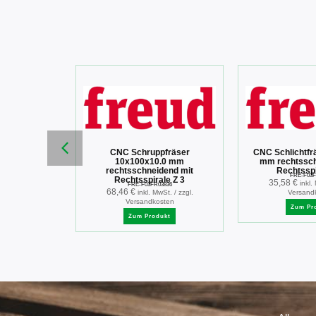
15.8×12.7×8.0
CNC Schruppfräser
CNC Schlichtfr
°
10x100x10.0 mm
mm rechtssch
019
rechtsschneidend mit
Rechtsspi
St. / zzgl.
FRE-F03F
Rechtsspirale Z 3
35,58
€
sten
inkl.
FRE-F03FR03836
68,46
€
inkl. MwSt. / zzgl.
Versand
ukt
Versandkosten
Zum Pr
Zum Produkt