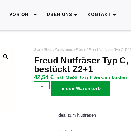
VOR ORT
ÜBER UNS
KONTAKT
Start
/
Shop
/
Werkzeuge
/
Fräser
/ Freud Nutfräser Typ C, 
Freud Nutfräser Typ 
bestückt Z2+1
42,54
€
inkl. MwSt. / zzgl. Versandkosten
In den Warenkorb
Ideal zum Nutfräsen