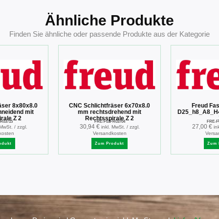
Ähnliche Produkte
Finden Sie ähnliche oder passende Produkte aus der Kategorie
äser 8x80x8.0
CNC Schlichtfräser 6x70x8.0
Freud Fas
neidend mit
mm rechtsdrehend mit
D25_h8_A8_H4
rale Z 2
Rechtsspirale Z 2
R03715
FRE-F03FR03704
FRE-F
30,94
€
27,00
€
 MwSt. / zzgl.
inkl. MwSt. / zzgl.
in
kosten
Versandkosten
Versa
odukt
Zum Produkt
Zum 