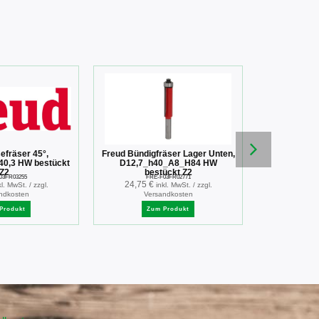
Freud Abr
efräser 45°,
Freud Bündigfräser Lager Unten,
D19,05_h1
0,3 HW bestückt
D12,7_h40_A8_H84 HW
be
Z2
bestückt Z2
FRE
03FR03255
FRE-F03FR02771
18,49
€
24,75
€
kl. MwSt. / zzgl.
inkl. MwSt. / zzgl.
Ver
ndkosten
Versandkosten
Zu
Produkt
Zum Produkt