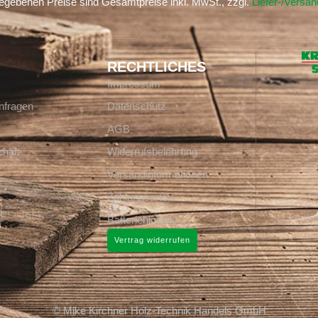
gegebenen Preise sind Gesamtpreise inkl. MwSt., zzgl.
Liefer-/Versa
RECHTLICHES
Impressum
nfragen
Datenschutz
AGB
häft
Widerrufsbelehrung
Versandinformationen
Zahlungsarten
Batteriehinweis
Vertrag widerrufen
© Mike Kirchner Holz-Technik Handels GmbH