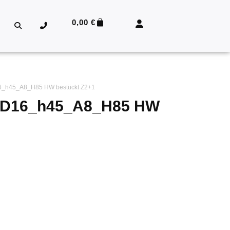
0,00
€
D16_h45_A8_H85 HW bestückt Z2+1
C, D16_h45_A8_H85 HW