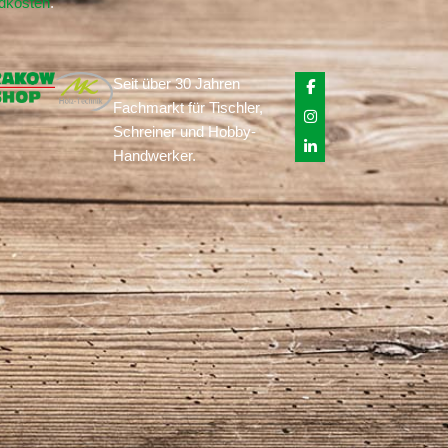
ndkosten
.
Seit über 30 Jahren
Fachmarkt für Tischler,
Schreiner und Hobby-
Handwerker.