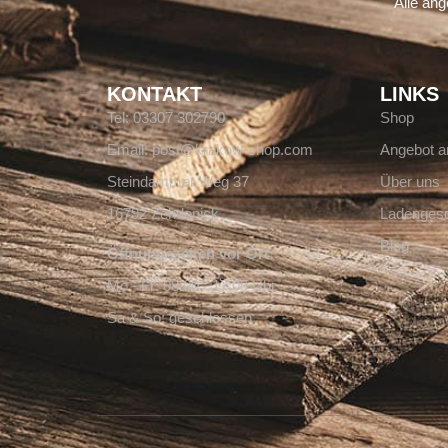
Alle an
KONTAKT
LINKS
Tel: 03307 302790
Shop
Email: post@krakow-shop.com
Angebot a
Steindammer Weg 37
Über uns
16792 Zehdenick
Ladengesc
Blog
Öffnungszeiten vor Ort:
Mo - Fr: 08:00 - 17:00 Uhr
Sa & So: geschlossen