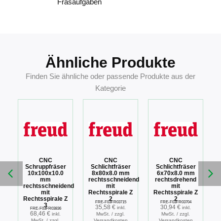
Fräsaufgaben
Ähnliche Produkte
Finden Sie ähnliche oder passende Produkte aus der
Kategorie
CNC
CNC
CNC
Schruppfräser
Schlichtfräser
Schlichtfräser
10x100x10.0
8x80x8.0 mm
6x70x8.0 mm
mm
rechtsschneidend
rechtsdrehend
rechtsschneidend
mit
mit
mit
Rechtsspirale Z
Rechtsspirale Z
Rechtsspirale Z
2
2
FRE-F03FR03715
FRE-F03FR03704
3
35,58
€
30,94
€
inkl.
inkl.
FRE-F03FR03836
68,46
€
inkl.
MwSt. / zzgl.
MwSt. / zzgl.
MwSt. / zzgl.
Versandkosten
Versandkosten