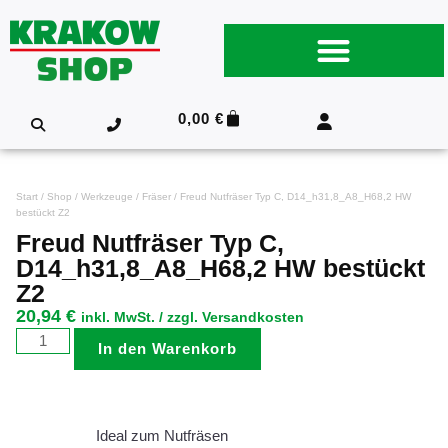
0,00
€
Start
/
Shop
/
Werkzeuge
/
Fräser
/ Freud Nutfräser Typ C, D14_h31,8_A8_H68,2 HW
bestückt Z2
Freud Nutfräser Typ C,
D14_h31,8_A8_H68,2 HW bestückt
Z2
20,94
€
inkl. MwSt. / zzgl. Versandkosten
In den Warenkorb
Ideal zum Nutfräsen