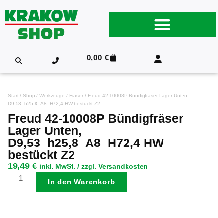
0,00
€
Start
/
Shop
/
Werkzeuge
/
Fräser
/ Freud 42-10008P Bündigfräser Lager Unten,
D9,53_h25,8_A8_H72,4 HW bestückt Z2
Freud 42-10008P Bündigfräser
Lager Unten,
D9,53_h25,8_A8_H72,4 HW
bestückt Z2
19,49
€
inkl. MwSt. / zzgl. Versandkosten
In den Warenkorb