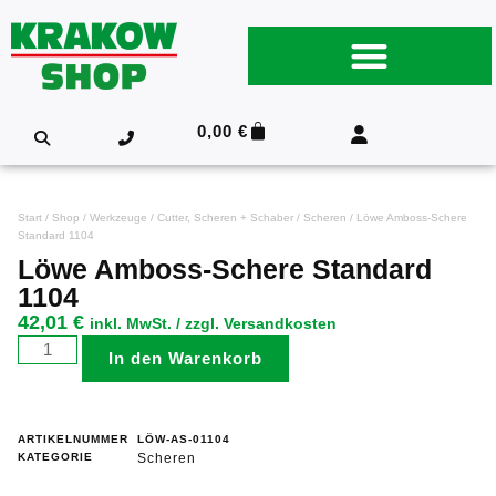
0,00
€
Start
/
Shop
/
Werkzeuge
/
Cutter, Scheren + Schaber
/
Scheren
/ Löwe Amboss-Schere
Standard 1104
Löwe Amboss-Schere Standard
1104
42,01
€
inkl. MwSt. / zzgl. Versandkosten
In den Warenkorb
ARTIKELNUMMER
LÖW-AS-01104
KATEGORIE
Scheren