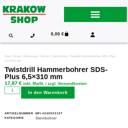
0,00
€
Start
/
Shop
/
Werkzeuge
/
Bohrer
/
Steinbohrer
/ Twistdrill Hammerbohrer SDS- Plus
6,5×310 mm
Twistdrill Hammerbohrer SDS-
Plus 6,5×310 mm
17,87
€
inkl. MwSt. / zzgl. Versandkosten
In den Warenkorb
ARTIKELNUMMER
MFI-42465X310T
KATEGORIE
Steinbohrer