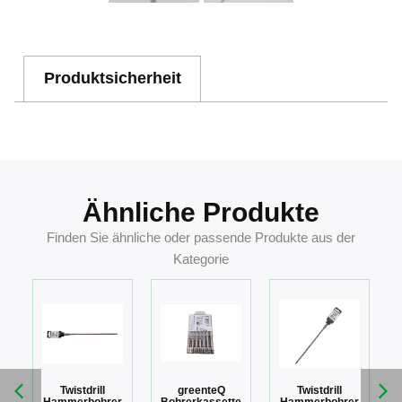
Produktsicherheit
Ähnliche Produkte
Finden Sie ähnliche oder passende Produkte aus der
Kategorie
Twistdrill
greenteQ
Twistdrill
r
Hammerbohrer
Bohrerkassette
Hammerbohrer