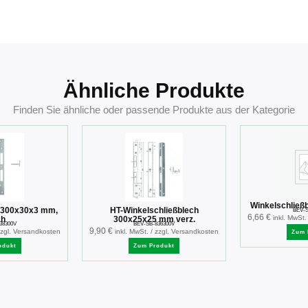
Ähnliche Produkte
Finden Sie ähnliche oder passende Produkte aus der Kategorie
Winkelschließ
h 300x30x3 mm,
HT-Winkelschließblech
BEV-S
6,66
€
inkl. MwSt.
ch
300x25x25 mm verz.
38300V
BEV-SB-836300V
9,90
€
 zzgl. Versandkosten
inkl. MwSt. / zzgl. Versandkosten
Zum 
odukt
Zum Produkt