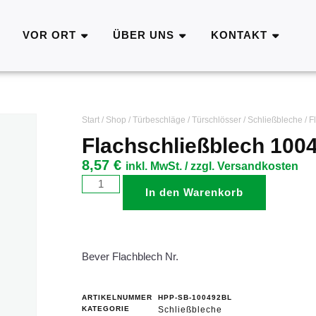
VOR ORT
ÜBER UNS
KONTAKT
Start
/
Shop
/
Türbeschläge
/
Türschlösser
/
Schließbleche
/ F
Flachschließblech 100
8,57
€
inkl. MwSt. / zzgl. Versandkosten
In den Warenkorb
Bever Flachblech Nr.
ARTIKELNUMMER
HPP-SB-100492BL
KATEGORIE
Schließbleche