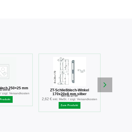
blech 250×25 mm
ZT-Schließblech-Winkel
Winkelschli
B-300FBL
 / zzgl. Versandkosten
170x20x8 mm silber
BEV-SB-1ZTSR
TB
2,62
€
8,90
€
inkl. MwSt. / zzgl. Versandkosten
inkl. Mw
Produkt
Zum Produkt
Zu