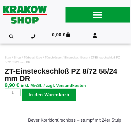
0,00
€
Start
/
Shop
/
Türbeschläge
/
Türschlösser
/
Einsteckschlösser
/ ZT-Einsteckschloß PZ
8/72 55/24 mm DR
ZT-Einsteckschloß PZ 8/72 55/24
mm DR
9,90
€
inkl. MwSt. / zzgl. Versandkosten
In den Warenkorb
Bever Korridortürschloss – stumpf mit 24er Stulp