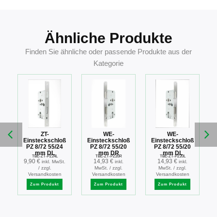
4002730107765
Ähnliche Produkte
Finden Sie ähnliche oder passende Produkte aus der
Kategorie
ZT-
WE-
WE-
ß
Einsteckschloß
Einsteckschloß
Einsteckschloß
PZ 8/72 55/24
PZ 8/72 55/20
PZ 8/72 55/20
mm DL
mm DR
mm DL
TBE-ZT-PZ24L
TBE-ZT-PZ20R
TBE-ZT-PZ20L
9,90
€
14,93
€
14,93
€
.
inkl. MwSt.
inkl.
inkl.
/ zzgl.
MwSt. / zzgl.
MwSt. / zzgl.
Versandkosten
Versandkosten
Versandkosten
Zum Produkt
Zum Produkt
Zum Produkt