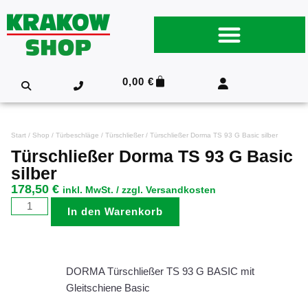
0,00
€
Start
/
Shop
/
Türbeschläge
/
Türschließer
/ Türschließer Dorma TS 93 G Basic silber
Türschließer Dorma TS 93 G Basic
silber
178,50
€
inkl. MwSt. / zzgl. Versandkosten
In den Warenkorb
DORMA Türschließer TS 93 G BASIC mit
Gleitschiene Basic