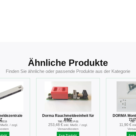
Ähnliche Produkte
Finden Sie ähnliche oder passende Produkte aus der Kategorie
eldezentrale
Dorma Rauchmeldeeinheit für
DORMA Montag
Z
RMZ
71/7
RMZ1S
TBE-TS-RMZ-P-01
TBE-
253,48
€
11,90
€
. MwSt. / zzgl.
inkl. MwSt. / zzgl.
in
kosten
Versandkosten
Versa
odukt
Zum Produkt
Zum 