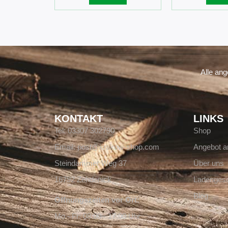
Alle an
KONTAKT
LINKS
Tel: 03307 302790
Shop
Email: post@krakow-shop.com
Angebot a
Steindammer Weg 37
Über uns
16792 Zehdenick
Ladengesc
Blog
Öffnungszeiten vor Ort:
Mo - Fr: 08:00 - 17:00 Uhr