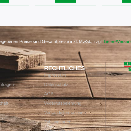
gegebenen Preise sind Gesamtpreise inkl. MwSt., zzgl.
Liefer-/Versa
RECHTLICHES
Impressum
nfragen
Datenschutz
AGB
häft
Widerrufsbelehrung
Versandinformationen
Zahlungsarten