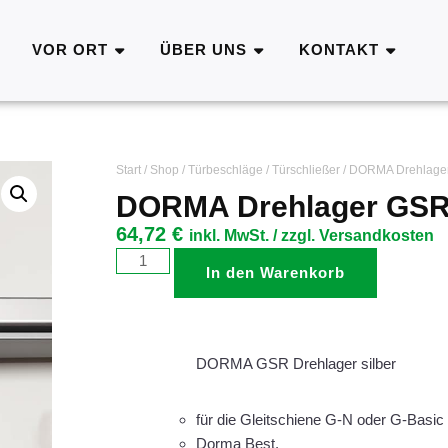
VOR ORT
ÜBER UNS
KONTAKT
Start
/
Shop
/
Türbeschläge
/
Türschließer
/ DORMA Drehlager
DORMA Drehlager GSR 
64,72
€
inkl. MwSt. / zzgl. Versandkosten
In den Warenkorb
DORMA GSR Drehlager silber
für die Gleitschiene G-N oder G-Basic 
Dorma Best.