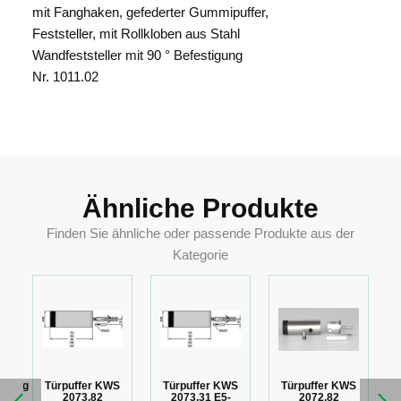
mit Fanghaken, gefederter Gummipuffer,
Feststeller, mit Rollkloben aus Stahl
Wandfeststeller mit 90 ° Befestigung
Nr. 1011.02
4041518130588
Ähnliche Produkte
Finden Sie ähnliche oder passende Produkte aus der
Kategorie
öhung
Türpuffer KWS
Türpuffer KWS
Türpuffer KWS
z
2073.82
2073.31 E5-
2072.82