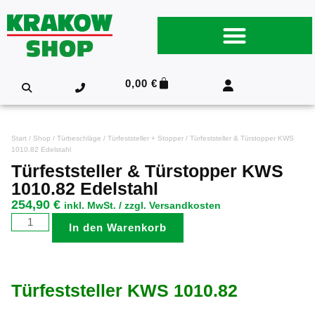
0,00
€
Start
/
Shop
/
Türbeschläge
/
Türfeststeller + Stopper
/ Türfeststeller & Türstopper KWS
1010.82 Edelstahl
Türfeststeller & Türstopper KWS
1010.82 Edelstahl
254,90
€
inkl. MwSt. / zzgl. Versandkosten
In den Warenkorb
Türfeststeller KWS 1010.82