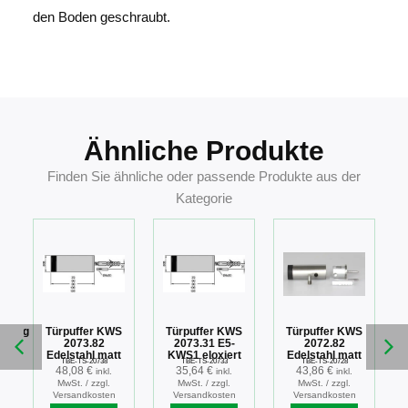
den Boden geschraubt.
4041518130564
Ähnliche Produkte
Finden Sie ähnliche oder passende Produkte aus der
Kategorie
öhung
Türpuffer KWS
Türpuffer KWS
Türpuffer KWS
z
2073.82
2073.31 E5-
2072.82
Edelstahl matt
KWS1 eloxiert
Edelstahl matt
.
TBE-TS-20738
TBE-TS-20733
TBE-TS-20728
48,08
€
35,64
€
43,86
€
inkl.
inkl.
inkl.
MwSt. / zzgl.
MwSt. / zzgl.
MwSt. / zzgl.
Versandkosten
Versandkosten
Versandkosten