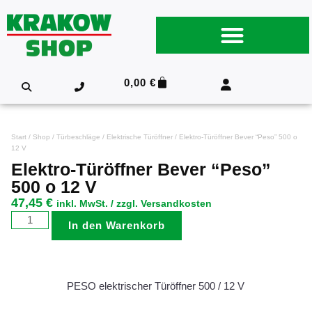
0,00
€
Start
/
Shop
/
Türbeschläge
/
Elektrische Türöffner
/ Elektro-Türöffner Bever “Peso” 500 o
12 V
Elektro-Türöffner Bever “Peso”
500 o 12 V
47,45
€
inkl. MwSt. / zzgl. Versandkosten
In den Warenkorb
PESO elektrischer Türöffner 500 / 12 V