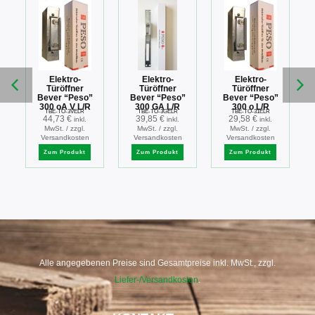
Elektro-
Elektro-
Elektro-
Türöffner
Türöffner
Türöffner
Bever “Peso”
Bever “Peso”
Bever “Peso”
300 oA V L/R
300 GA L/R
300 o L/R
TBE-TÖ-3VELR
TBE-TÖ-3GELR
TBE-TÖ-31ELR
44,73
€
39,85
€
29,58
€
inkl.
inkl.
inkl.
MwSt. / zzgl.
MwSt. / zzgl.
MwSt. / zzgl.
Versandkosten
Versandkosten
Versandkosten
Zum Produkt
Zum Produkt
Zum Produkt
Alle angegebenen Preise sind Gesamtpreise inkl. MwSt., zzgl.
Liefer-/Versandkosten
.